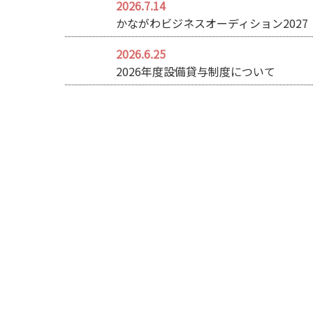
2026.7.14
かながわビジネスオーディション2027
2026.6.25
2026年度設備貸与制度について
レンタルオフィス・貸し会議室
横浜でビジネスを新しく展
インキュベーションとは
開する方に最高の立地。横
浜駅から一駅。
>>詳細はこちら
>>詳細はこちら
横浜で活躍している注目企
春休み、夏休み、冬休み等
業をご紹介。様々な業種の
の勉強などに時間貸しの自
企業さんが在籍中。
習室も。