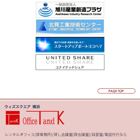
レンタルオフィス(貸事務所)/貸し会議室(貸会議室)/自習室/電話代行なら