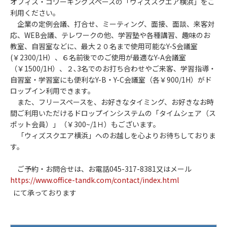
オフィス・コワーキングスペースの「ウィズスクエア横浜」をご
利用ください。
企業の定例会議、打合せ、ミーティング、面接、面談、来客対
応、WEB会議、テレワークの他、学習塾や各種講習、趣味のお
教室、自習室などに、最大２０名まで使用可能なY-S会議室
(￥2300/1H）、６名前後でのご使用が最適なY-A会議室
（￥1500/1H）、２､3名でのお打ち合わせやご来客、学習指導・
自習室・学習室にも便利なY-B・Y-C会議室（各￥900/1H）がド
ロップイン利用できます。
また、フリースペースを、お好きなタイミング、お好きなお時
間ご利用いただけるドロップインシステムの「タイムシェア（ス
ポット会員）」（￥300~/1Ｈ）もございます。
「ウィズスクエア横浜」へのお越しを心よりお待ちしておりま
す。
ご予約・お問合せは、お電話045-317-8381又はメール
https://www.office-tandk.com/contact/index.html
にて承っております